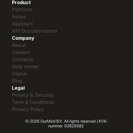
Product
Platform
Notes
Assistant
API Documentation 
Company
About
Careers
Contacts
Help center
Status
Blog
Legal
Privacy & Security
Term & Conditions
Privacy Policy
© 2026 OurMind B.V.  All rights reserved. | KVK-
nummer: 93829582 