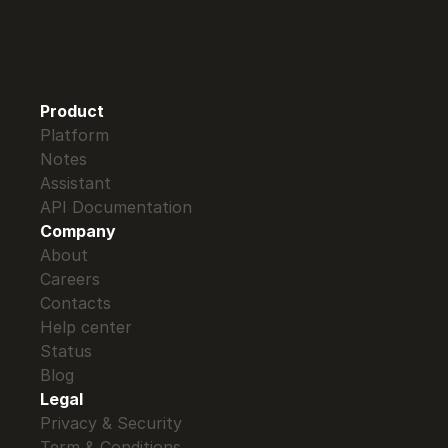
Product
Platform
Notes
Assistant
API Documentation 
Company
About
Careers
Contacts
Help center
Status
Blog
Legal
Privacy & Security
Term & Conditions