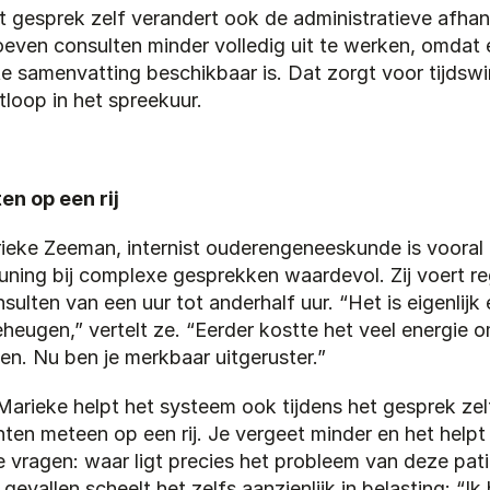
 gesprek zelf verandert ook de administratieve afhand
even consulten minder volledig uit te werken, omdat er
e samenvatting beschikbaar is. Dat zorgt voor tijdswin
tloop in het spreekuur.
n op een rij
ieke Zeeman, internist ouderengeneeskunde is vooral 
uning bij complexe gesprekken waardevol. Zij voert re
sulten van een uur tot anderhalf uur. “Het is eigenlijk 
heugen,” vertelt ze. “Eerder kostte het veel energie om
pen. Nu ben je merkbaar uitgeruster.”
arieke helpt het systeem ook tijdens het gesprek zelf:
ten meteen op een rij. Je vergeet minder en het helpt b
vragen: waar ligt precies het probleem van deze patië
evallen scheelt het zelfs aanzienlijk in belasting: “Ik