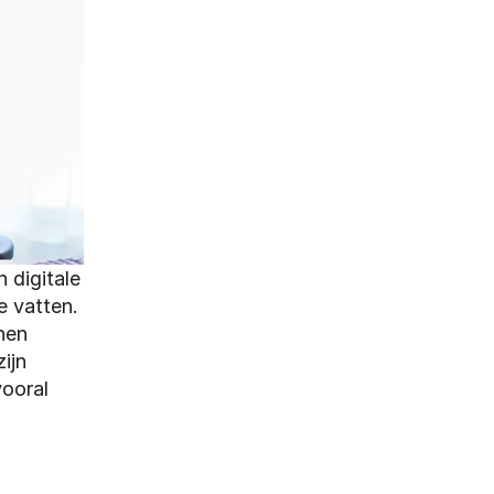
digitale 
 vatten. 
en 
jn 
ooral 