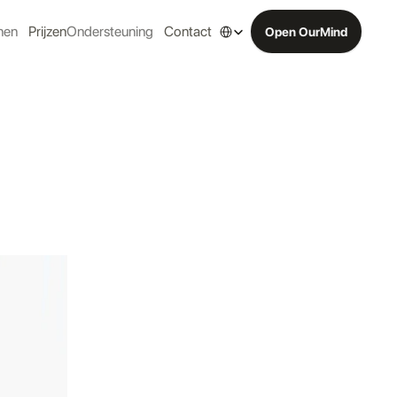
Select Language
nen
Prijzen
Ondersteuning
Contact
Open OurMind