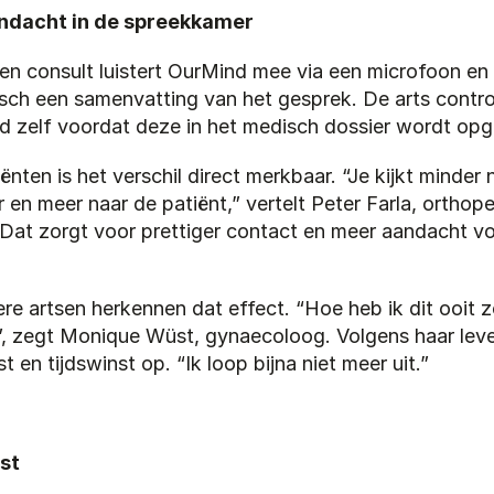
ndacht in de spreekkamer
een consult luistert OurMind mee via een microfoon en
sch een samenvatting van het gesprek. De arts control
ijd zelf voordat deze in het medisch dossier wordt o
ënten is het verschil direct merkbaar. “Je kijkt minder n
en meer naar de patiënt,” vertelt Peter Farla, orthope
“Dat zorgt voor prettiger contact en meer aandacht vo
e artsen herkennen dat effect. “Hoe heb ik dit ooit z
, zegt Monique Wüst, gynaecoloog. Volgens haar lever
st en tijdswinst op. “Ik loop bijna niet meer uit.”
st