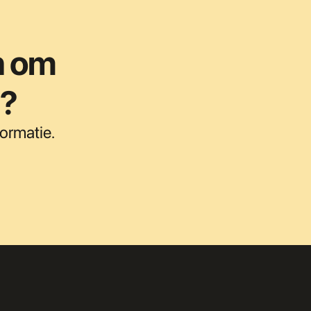
n om 
n?
ormatie.