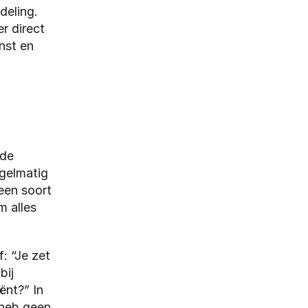
eling. 
 direct 
st en 
de 
gelmatig 
een soort 
 alles 
 “Je zet 
ij 
nt?” In 
 heb geen 