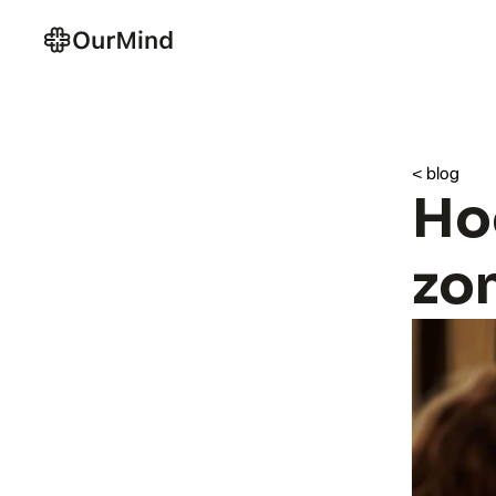
< blog
Hoe
zo