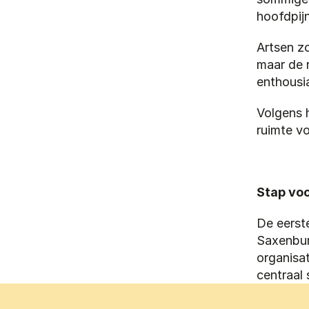
hoofdpijn
Artsen z
maar de r
enthousia
Volgens h
ruimte v
Stap voo
De eerste
Saxenbur
organisat
centraal 