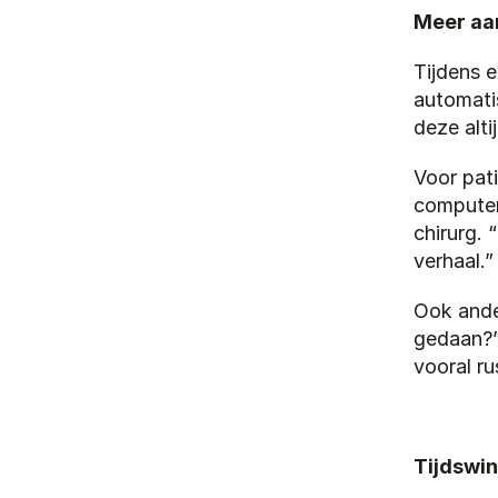
Meer aa
Tijdens 
automati
deze alt
Voor pati
computer 
chirurg. 
verhaal.”
Ook ander
gedaan?”
vooral ru
Tijdswin