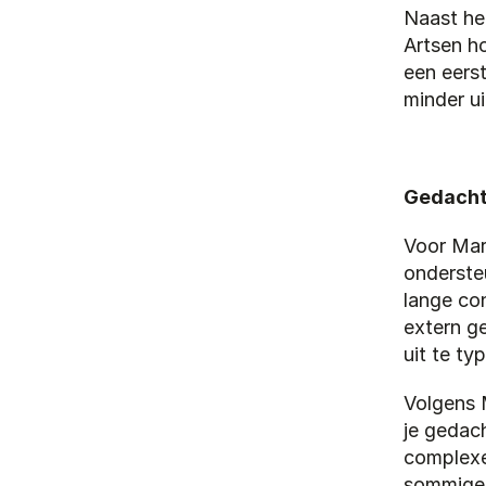
Naast het
Artsen ho
een eerst
minder ui
Gedachte
Voor Mar
onderste
lange con
extern ge
uit te ty
Volgens M
je gedach
complexe 
sommige g