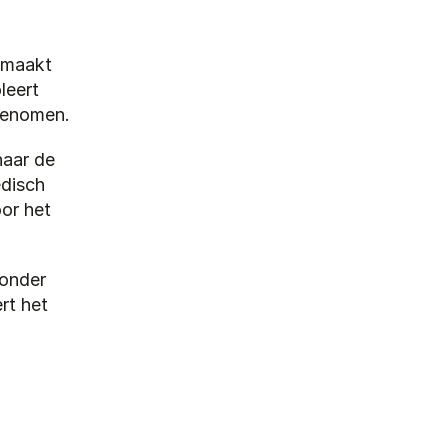
 maakt 
eert 
pgenomen.
aar de 
disch 
or het 
onder 
t het 