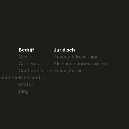
Bedrijf
Juridisch
Over
Privacy & Beveiliging
Carrières
Algemene voorwaarden
Contacteer ons
Privacybeleid
mentatie
Help center
Status
Blog