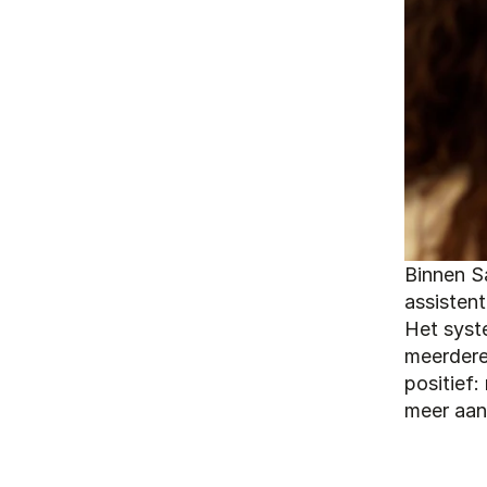
Binnen S
assisten
Het syst
meerdere 
positief:
meer aan