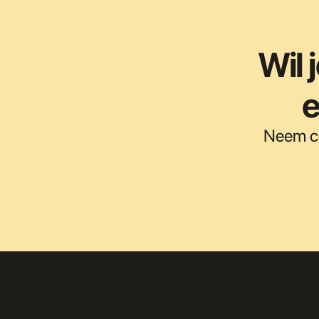
Wil 
e
Neem co