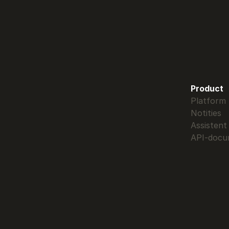
Product
Platform
Notities
Assistent
API-docu